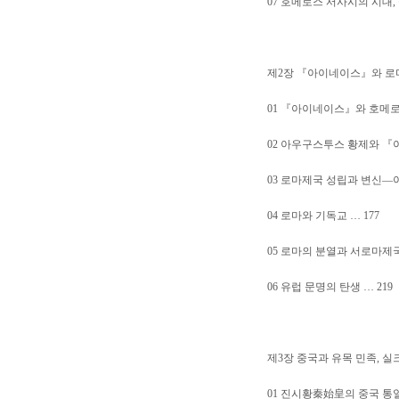
07 호메로스 서사시의 시대, 
제2장 『아이네이스』와 로
01 『아이네이스』와 호메로스
02 아우구스투스 황제와 『아
03 로마제국 성립과 변신—아
04 로마와 기독교 … 177
05 로마의 분열과 서로마제국
06 유럽 문명의 탄생 … 219
제3장 중국과 유목 민족, 
01 진시황秦始皇의 중국 통일