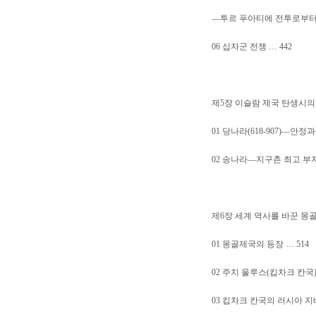
—투르 푸아티에 전투로부터
06 십자군 전쟁 … 442
제5장 이슬람 제국 탄생시의
01 당나라(618-907)—안정과
02 송나라—지구촌 최고 부자 
제6장 세계 역사를 바꾼 몽
01 몽골제국의 등장 … 514
02 주치 울루스(킵차크 칸국
03 킵차크 칸국의 러시아 지배