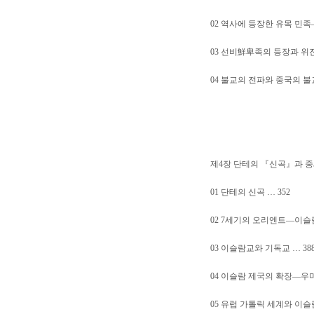
02 역사에 등장한 유목 민족
03 선비鮮卑족의 등장과 위진
04 불교의 전파와 중국의 불교
제4장 단테의 『신곡』과 
01 단테의 신곡 … 352
02 7세기의 오리엔트—이슬람
03 이슬람교와 기독교 … 38
04 이슬람 제국의 확장—우
05 유럽 가톨릭 세계와 이