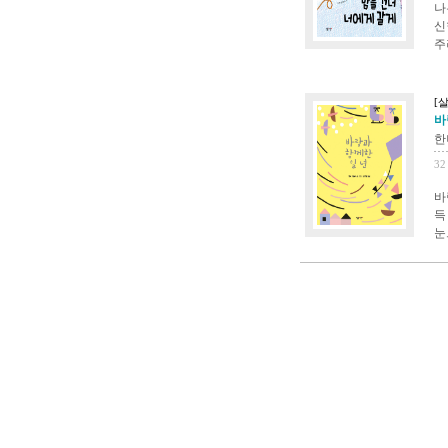
나
신
주
[
바
한
32
바
득
눈