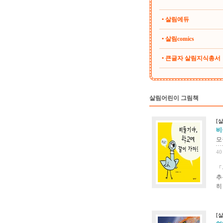
• 살림에듀
• 살림comics
• 큰글자 살림지식총서
살림어린이 그림책
[
비
모
40
「
추
히
[