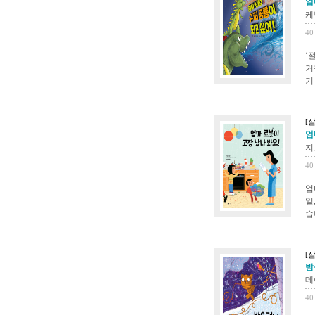
엄
케
40
‘
거
기
[
엄
지
40
엄
일
습
[
밤
데
40