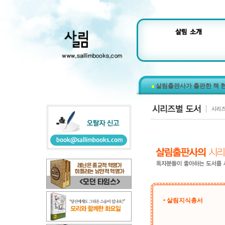
살림출판사가 출판한 책 
• 살림지식총서