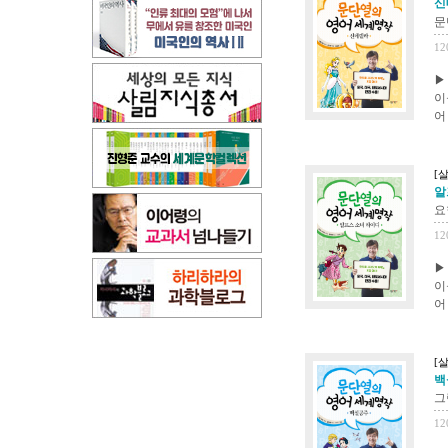
신
문
12
▶
이
어
[
알
요
12
▶
이
어
[
백
그
12