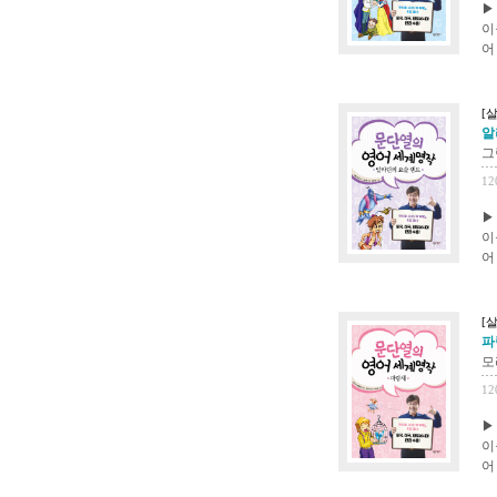
▶
이
어
[
알
그
12
▶
이
어
[
파
모
12
▶
이
어